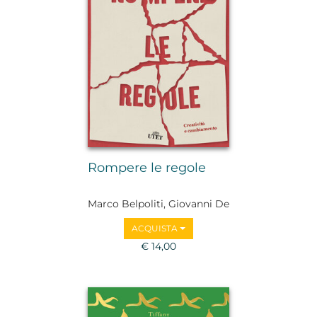
Rompere le regole
Marco Belpoliti, Giovanni De
Luna, Nicola Gardini,
ACQUISTA
Fabrizio Gifuni, Francesca
Rigotti, Nadia Fusini
€ 14,00