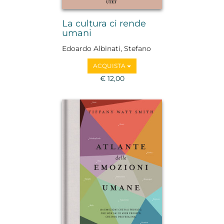
La cultura ci rende
umani
Edoardo Albinati, Stefano
Allovio, Jean-Loup Amselle,
ACQUISTA
John Eskenazi, Adriano
Favole, Vittorio Lingiardi,
€ 12,00
Paola Mastrocola, Marta
Mosca