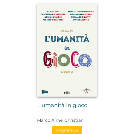
L'umanità in gioco
Marco Aime, Christian
Bromberger, Adriano
ACQUISTA
Favole, Alberto Nocentini,