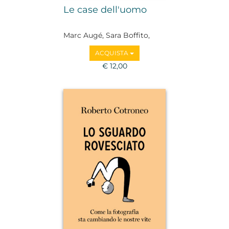
Le case dell'uomo
Marc Augé, Sara Boffito,
Felice Cimatti, Giuseppe
ACQUISTA
Civitarese, Adriano Favole,
Alessandro Mendini, Daniel
€ 12,00
Miller, Francesco Remotti,
Renato Sesana