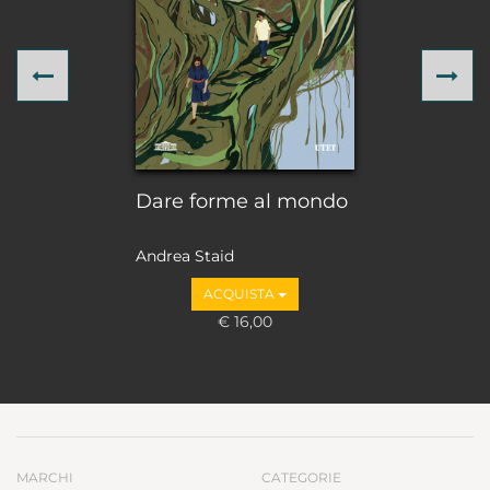
Previous
Ne
Dare forme al mondo
Andrea Staid
ACQUISTA
€ 16,00
MARCHI
CATEGORIE