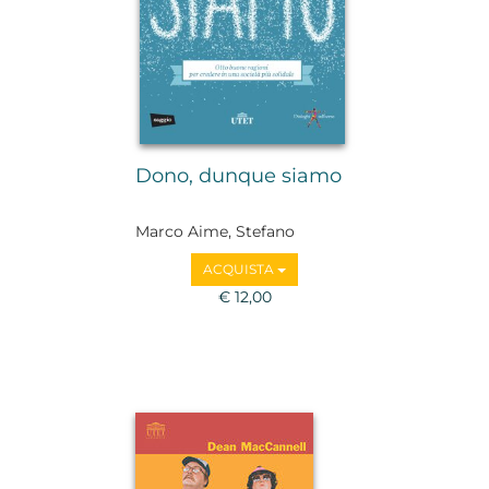
Dono, dunque siamo
Marco Aime, Stefano
Bartezzaghi, Zygmunt
ACQUISTA
Bauman, Laura Boella,
Salvatore Natoli, Marino
€ 12,00
Niola, Stefano Zamagni,
Luigi Zoja