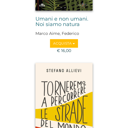
Umani e non umani.
Noi siamo natura
Marco Aime, Federico
Faloppa, Adriano Favole,
ACQUISTA
Guido Barbujani, Irene
Borgna, Emanuela
€ 16,00
Borgnino, Ugo Morelli,
Marco Paolini