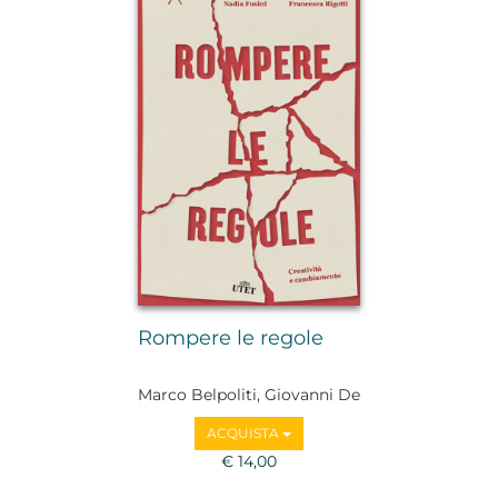
Rompere le regole
Marco Belpoliti, Giovanni De
Luna, Nicola Gardini,
ACQUISTA
Fabrizio Gifuni, Francesca
Rigotti, Nadia Fusini
€ 14,00