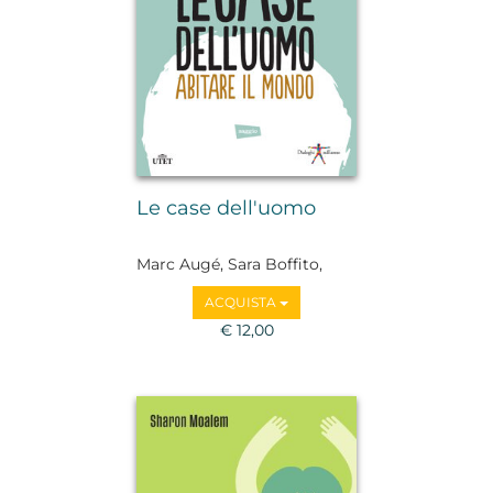
Le case dell'uomo
Marc Augé, Sara Boffito,
Felice Cimatti, Giuseppe
ACQUISTA
Civitarese, Adriano Favole,
Alessandro Mendini, Daniel
€ 12,00
Miller, Francesco Remotti,
Renato Sesana