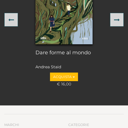
Previous
Ne
Dare forme al mondo
Andrea Staid
ACQUISTA
€ 16,00
MARCHI
CATEGORIE