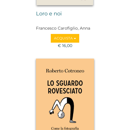
Loro e noi
Francesco Carofiglio, Anna
Giurickovic Dato, Emanuele
ACQUISTA
Trevi, Nadia Terranova,
Nicola Gardini, Caterina
€ 16,00
Soffici