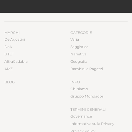
MARCHI
CATEGORIE
De Agostini
Varia
DeA
Saggistica
UTET
Narrativa
ABraCadabra
Geografia
AMZ
Bambini e Ragazzi
BLOG
INFO
Chi siamo
Gruppo Mondadori
TERMINI GENERALI
Governance
Informativa sulla Privacy
Privacy Policy