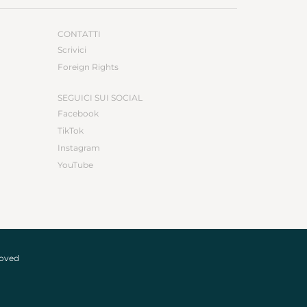
CONTATTI
Scrivici
Foreign Rights
SEGUICI SUI SOCIAL
Facebook
TikTok
Instagram
YouTube
roved