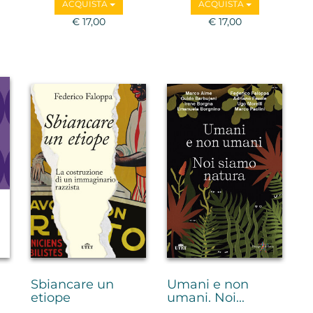
ACQUISTA
ACQUISTA
La
€ 17,00
€ 17,00
Ca
S
S
Sbiancare un
Umani e non
etiope
umani. Noi...