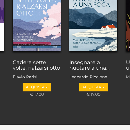
Cadere sette
Insegnare a
U
volte, rialzarsi otto
nuotare a una...
u
Flavio Parisi
Leonardo Piccione
M
F
ACQUISTA
ACQUISTA
F
€ 17,00
€ 17,00
Ba
B
B
M