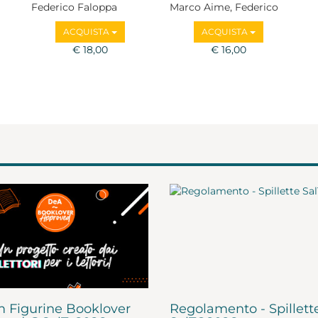
Federico Faloppa
Marco Aime, Federico
Faloppa, Adriano
ACQUISTA
ACQUISTA
Favole, Guido
€ 18,00
Barbujani, Irene
€ 16,00
Borgna, Emanuela
Borgnino, Ugo Morelli,
Marco Paolini
 Figurine Booklover
Regolamento - Spillett