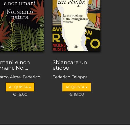
mani e non
Sbiancare un
mani. Noi...
etiope
arco Aime, Federico
Federico Faloppa
aloppa, Adriano
ACQUISTA
ACQUISTA
avole, Guido
rbujani, Irene
€ 16,00
€ 18,00
orgna, Emanuela
orgnino, Ugo Morelli,
arco Paolini