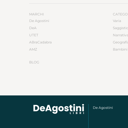
MARCHI
CATEGO
De Agostini
Varia
DeA
Saggisti
UTET
Narrativ
ABraCadabra
Geografi
AMZ
Bambini 
BLOG
De Agostini