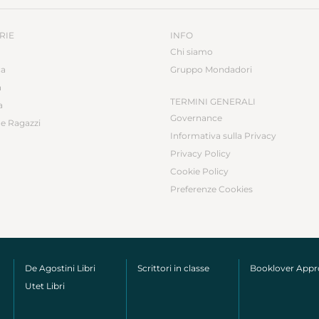
RIE
INFO
Chi siamo
ca
Gruppo Mondadori
a
TERMINI GENERALI
a
Governance
e Ragazzi
Informativa sulla Privacy
Privacy Policy
Cookie Policy
Preferenze Cookies
De Agostini Libri
Scrittori in classe
Booklover App
Utet Libri