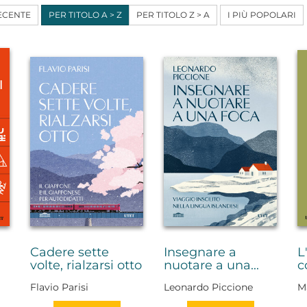
ECENTE
PER TITOLO A > Z
PER TITOLO Z > A
I PIÙ POPOLARI
Cadere sette
Insegnare a
L
volte, rialzarsi otto
nuotare a una...
c
Flavio Parisi
Leonardo Piccione
M
A