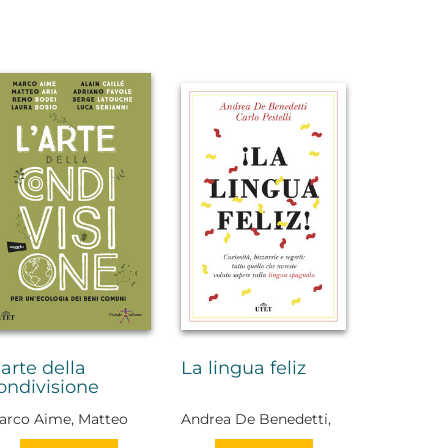
'arte della
La lingua feliz
ondivisione
arco Aime, Matteo
Andrea De Benedetti,
ria, Remo Bodei,
Carlo Pestelli