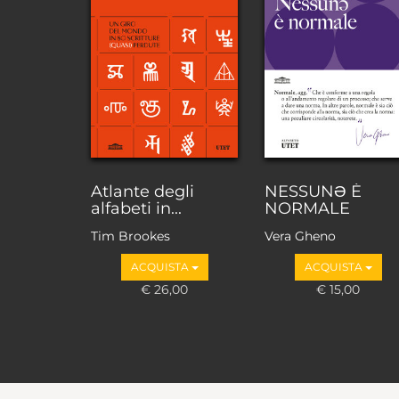
Atlante degli
NESSUNƏ È
alfabeti in...
NORMALE
Tim Brookes
Vera Gheno
ACQUISTA
ACQUISTA
€ 26,00
€ 15,00