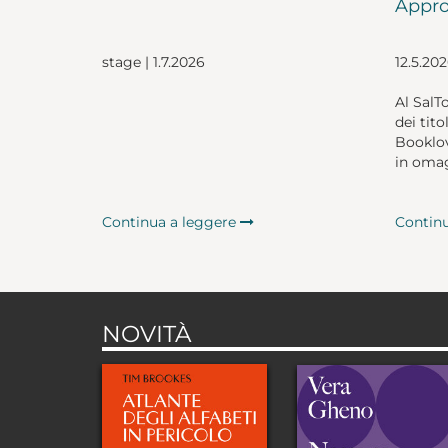
Appro
stage | 1.7.2026
12.5.20
Al SalT
dei tito
Booklov
in omag
Continua a leggere
Contin
NOVITÀ