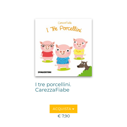
I tre porcellini.
CarezzaFiabe
ACQUISTA
€ 7,90