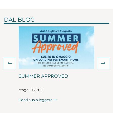
DAL BLOG
Previous
Ne
SUMMER APPROVED
stage | 1.7.2026
Continua a leggere