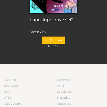
Lupo, lupo dove sei?
Steve Cox
ACQUISTA
€ 13,90
MARCHI
CATEGORIE
De Agostini
Varia
DeA
Saggistica
UTET
Narrativa
ABraCadabra
Geografia