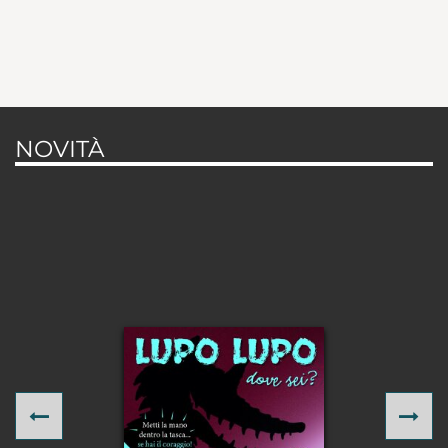
NOVITÀ
Previous
Ne