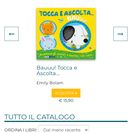
Previous
Ne
Bauuu! Tocca e
Ascolta...
Emily Bolam
ACQUISTA
€ 15,90
TUTTO IL CATALOGO
ORDINA I LIBRI: