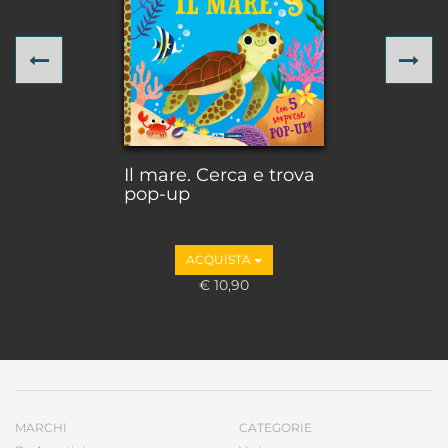
Previous
Ne
Il mare. Cerca e trova
pop-up
ACQUISTA
€ 10,90
MARCHI
CATEGORIE