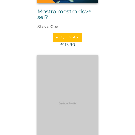
Mostro mostro dove
sei?
Steve Cox
ACQUISTA
€ 13,90