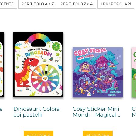
ECENTE
PER TITOLO A > Z
PER TITOLO Z > A
I PIÙ POPOLARI
ra
Dinosauri. Colora
Cosy Sticker Mini
C
coi pastelli
Mondi - Magical...
M
ACQUISTA
ACQUISTA