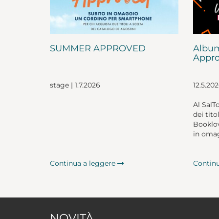
SUMMER APPROVED
Album
Appro
stage | 1.7.2026
12.5.20
Al SalT
dei tito
Booklov
in omag
Continua a leggere
Contin
NOVITÀ