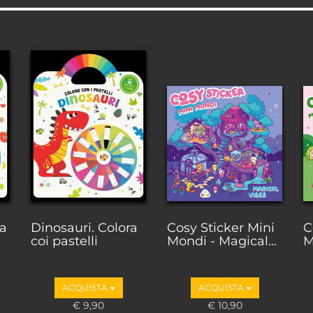
ra
Dinosauri. Colora
Cosy Sticker Mini
C
coi pastelli
Mondi - Magical...
M
ACQUISTA
ACQUISTA
€ 9,90
€ 10,90