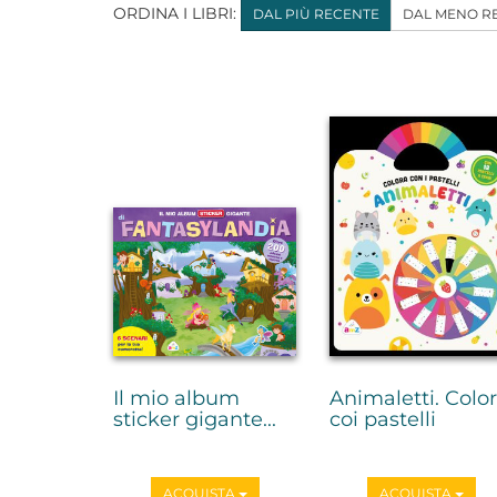
ORDINA I LIBRI:
DAL PIÙ RECENTE
DAL MENO R
Il mio album
Animaletti. Colo
sticker gigante...
coi pastelli
ACQUISTA
ACQUISTA