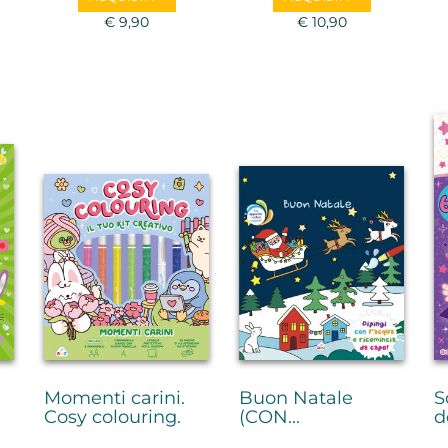
€ 9,90
€ 10,90
Momenti carini.
Buon Natale
S
Cosy colouring.
(CON...
d