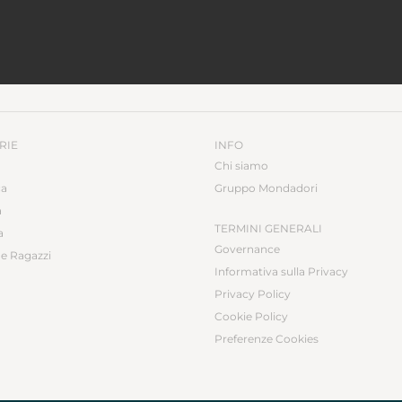
RIE
INFO
Chi siamo
ca
Gruppo Mondadori
a
TERMINI GENERALI
a
Governance
e Ragazzi
Informativa sulla Privacy
Privacy Policy
Cookie Policy
Preferenze Cookies