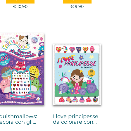
€ 10,90
€ 9,90
quishmallows:
I love principesse
ecora con gli...
da colorare con...