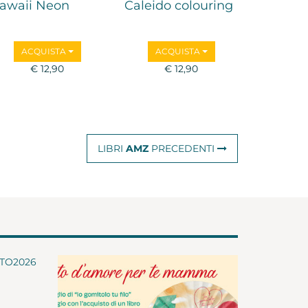
awaii Neon
Caleido colouring
ACQUISTA
ACQUISTA
€ 12,90
€ 12,90
LIBRI
AMZ
PRECEDENTI