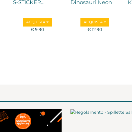
S-STICKER...
Dinosauri Neon
K
ACQUISTA
ACQUISTA
€ 9,90
€ 12,90