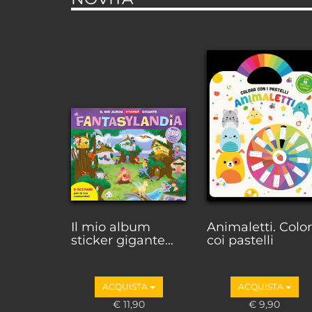
Il mio album
Animaletti. Colo
sticker gigante...
coi pastelli
ACQUISTA
ACQUISTA
€ 11,90
€ 9,90