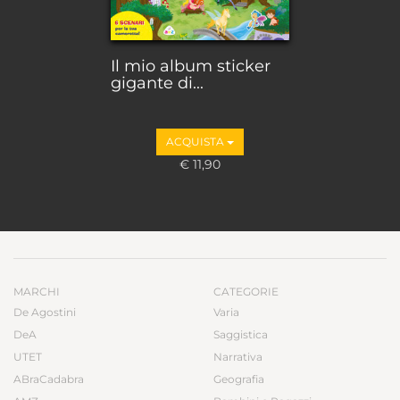
Il mio album sticker
gigante di...
ACQUISTA
€ 11,90
MARCHI
CATEGORIE
De Agostini
Varia
DeA
Saggistica
UTET
Narrativa
ABraCadabra
Geografia