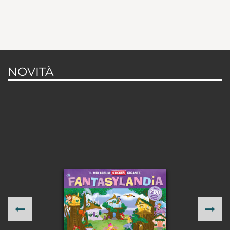
NOVITÀ
Previous
Ne