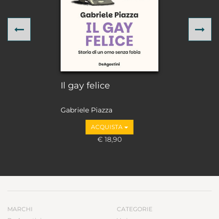
Previous
Ne
Il gay felice
Gabriele Piazza
ACQUISTA
€ 18,90
MARCHI
CATEGORIE