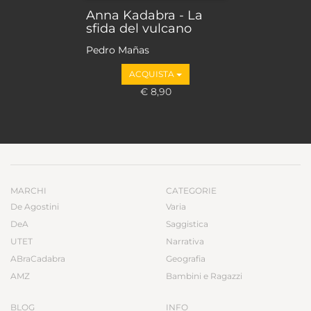
Anna Kadabra - La
sfida del vulcano
Pedro Mañas
ACQUISTA
€ 8,90
MARCHI
CATEGORIE
De Agostini
Varia
DeA
Saggistica
UTET
Narrativa
ABraCadabra
Geografia
AMZ
Bambini e Ragazzi
BLOG
INFO