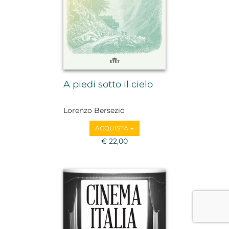
A piedi sotto il cielo
Lorenzo Bersezio
ACQUISTA
€ 22,00