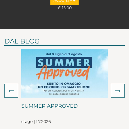
ACQUISTA
€ 15,00
DAL BLOG
Previous
Ne
SUMMER APPROVED
stage | 1.7.2026