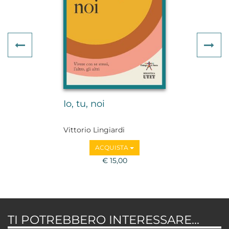
Previous
Ne
Io, tu, noi
Vittorio Lingiardi
ACQUISTA
€ 15,00
TI POTREBBERO INTERESSARE...