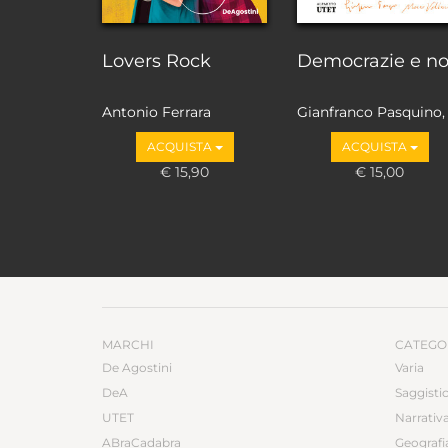
Lovers Rock
Democrazie e n
Antonio Ferrara
Gianfranco Pasquino,
Marco Valbruzzi
ACQUISTA
ACQUISTA
€ 15,90
€ 15,00
MARCHI
CATEGO
De Agostini
Varia
DeA
Saggisti
UTET
Narrativ
ABraCadabra
Geografi