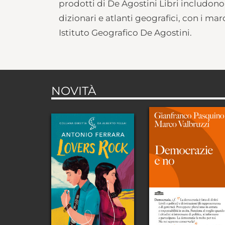
prodotti di De Agostini Libri includono 
dizionari e atlanti geografici, con i m
Istituto Geografico De Agostini.
NOVITÀ