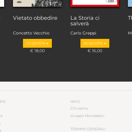
o
Vietato obbedire
La Storia ci
T
salverà
Concetto Vecchio
Carlo Greppi
M
ACQUISTA
ACQUISTA
€ 18,00
€ 16,00
RIE
INFO
Chi siamo
ca
Gruppo Mondadori
a
TERMINI GENERALI
a