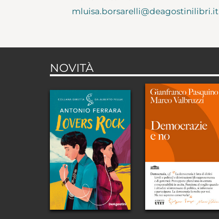
mluisa.borsarelli@deagostinilibri.it
NOVITÀ