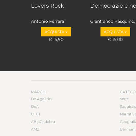
Lovers Rock
Democrazie e n
Antonio Ferrara
Gianfranco Pasquino,
Marco Valbruzzi
ACQUISTA
ACQUISTA
€ 15,90
€ 15,00
MARCHI
CATEGO
De Agostini
Varia
DeA
Saggisti
UTET
Narrativ
ABraCadabra
Geografi
AMZ
Bambini 