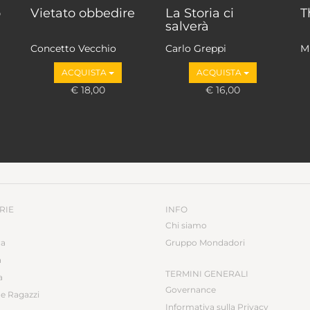
o
Vietato obbedire
La Storia ci
T
salverà
Concetto Vecchio
Carlo Greppi
M
ACQUISTA
ACQUISTA
€ 18,00
€ 16,00
RIE
INFO
Chi siamo
ca
Gruppo Mondadori
a
TERMINI GENERALI
a
Governance
e Ragazzi
Informativa sulla Privacy