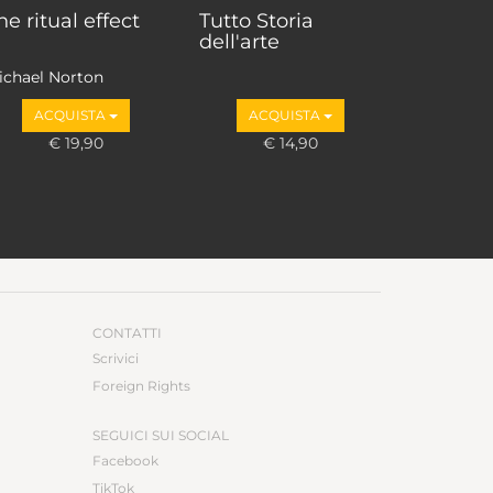
he ritual effect
Tutto Storia
dell'arte
ichael Norton
ACQUISTA
ACQUISTA
€ 19,90
€ 14,90
CONTATTI
Scrivici
Foreign Rights
SEGUICI SUI SOCIAL
Facebook
TikTok