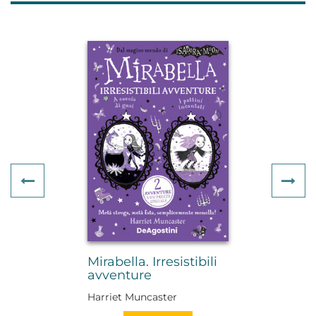
Previous
Ne
Mirabella. Irresistibili
avventure
Harriet Muncaster