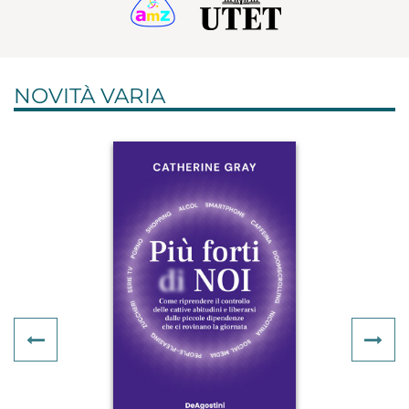
NOVITÀ VARIA
Previous
Ne