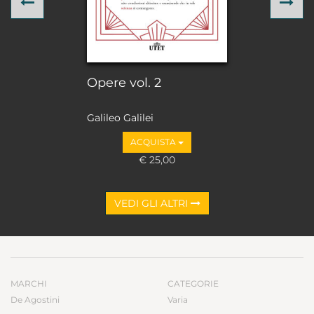
Previous
Ne
Opere vol. 2
Galileo Galilei
ACQUISTA
€ 25,00
VEDI GLI ALTRI
MARCHI
CATEGORIE
De Agostini
Varia