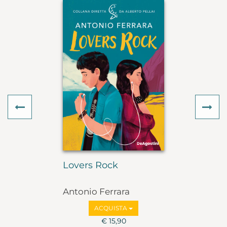
Previous
Ne
Lovers Rock
Antonio Ferrara
ACQUISTA
€ 15,90