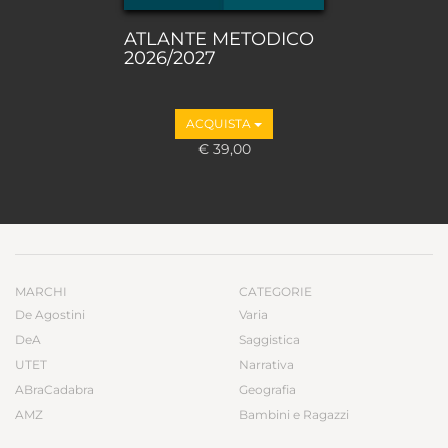
ATLANTE METODICO
2026/2027
ACQUISTA
€ 39,00
MARCHI
CATEGORIE
De Agostini
Varia
DeA
Saggistica
UTET
Narrativa
ABraCadabra
Geografia
AMZ
Bambini e Ragazzi