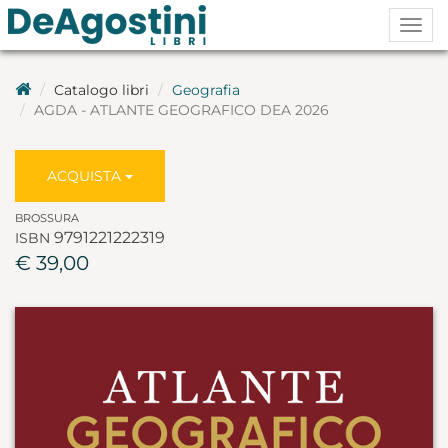
Togg
navig
Catalogo libri
Geografia
AGDA - ATLANTE GEOGRAFICO DEA 2026
ACQUISTA
BROSSURA
9791221222319
ISBN
€ 39,00