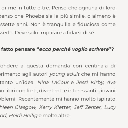
di me in tutte e tre. Penso che ognuna di loro
, penso che Phoebe sia la più simile, o almeno è
assette anni. Non è tranquilla e fiduciosa come
rlo. Deve solo imparare a fidarsi di sé.
 fatto pensare “
ecco perché voglio scrivere
”?
spondere a questa domanda con centinaia di
erimento agli autori
young adult
che mi hanno
ltanto un’idea.
Nina LaCour
e
Jessi Kirby, Ava
no libri con forti, divertenti e interessanti giovani
problemi. Recentemente mi hanno molto ispirato
hleen Glasgow, Kerry Kletter, Jeff Zenter, Lucy
od, Heidi Heilig
e molte altre.