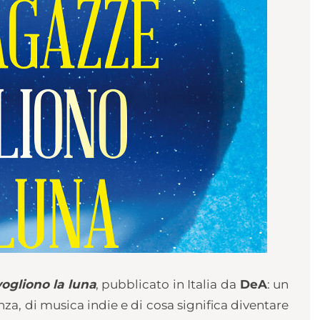
ogliono la luna
, pubblicato in Italia da
DeA
: un
nza, di musica indie e di cosa significa diventare