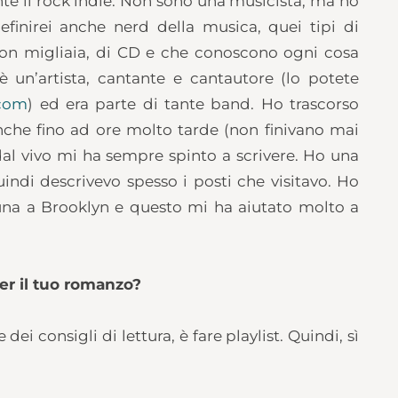
e il rock indie. Non sono una musicista, ma ho
finirei anche nerd della musica, quei tipi di
non migliaia, di CD e che conoscono ogni cosa
è un’artista, cantante e cantautore (lo potete
.com
) ed era parte di tante band. Ho trascorso
nche fino ad ore molto tarde (non finivano mai
dal vivo mi ha sempre spinto a scrivere. Ho una
indi descrivevo spesso i posti che visitavo. Ho
una a Brooklyn e questo mi ha aiutato molto a
per il tuo romanzo?
ei consigli di lettura, è fare playlist. Quindi, sì