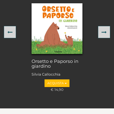
Previous
Ne
Orsetto e Paporso in
giardino
Silvia Callocchia
ACQUISTA
€ 14,90