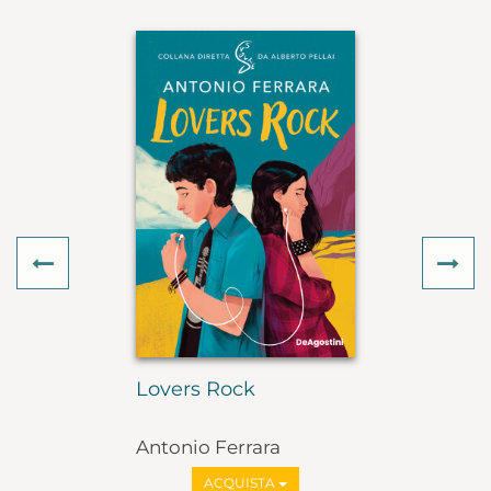
Previous
Ne
Lovers Rock
Antonio Ferrara
ACQUISTA