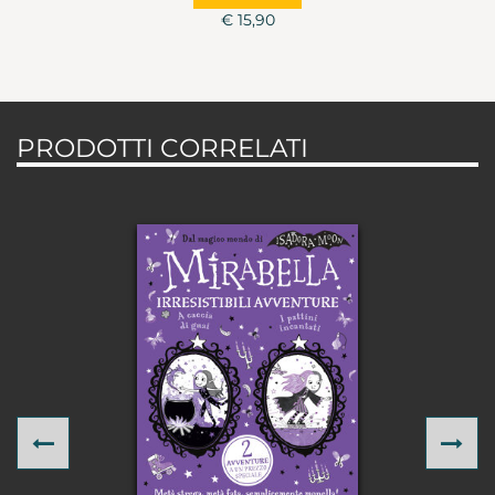
€ 15,90
PRODOTTI CORRELATI
Previous
Ne