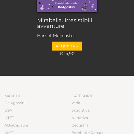
Mirabella. Irresistibili
avventure
Harriet Muncaster
ACQUISTA
€ 14,90
MARCHI
CATEGORIE
De Agostini
Varia
DeA
Saggistica
UTET
Narrativa
ABraCadabra
Geografia
AMZ
Bambini e Ragazzi