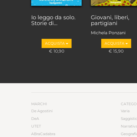
Io leggo da solo.
Giovani, liberi,
Storie di...
partigiani
Michela Ponzani
ACQUISTA
ACQUISTA
€ 10,90
€ 15,90
MARCHI
CATEGO
De Agostini
Varia
DeA
Saggisti
UTET
Narrativ
ABraCadabra
Geografi