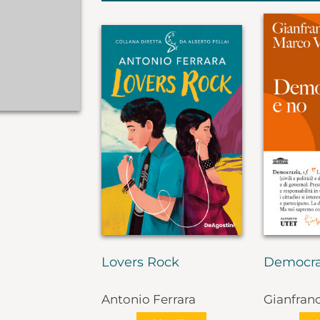
Lovers Rock
Democra
Antonio Ferrara
Gianfran
Marco Va