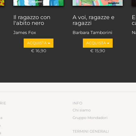
Il ragazzo con
A voi, ragazze e
E
l'abito nero
ragazzi
c
James Fox
Barbara Tamborini
N
ACQUISTA
ACQUISTA
€ 16,90
€ 15,90
RIE
INFO
Chi siamo
ca
Gruppo Mondadori
a
TERMINI GENERALI
a