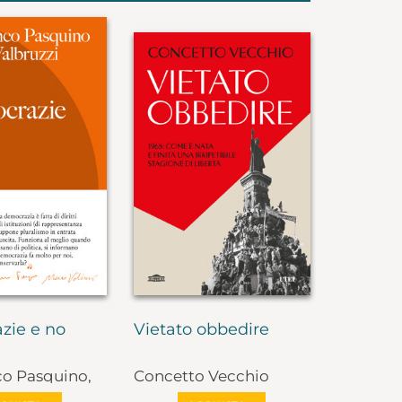
zie e no
Vietato obbedire
co Pasquino,
Concetto Vecchio
lbruzzi