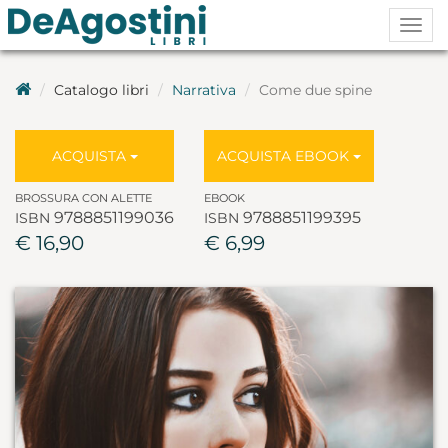
Togg
navig
Catalogo libri
Narrativa
Come due spine
ACQUISTA
ACQUISTA EBOOK
BROSSURA CON ALETTE
EBOOK
9788851199036
9788851199395
ISBN
ISBN
€ 16,90
€ 6,99