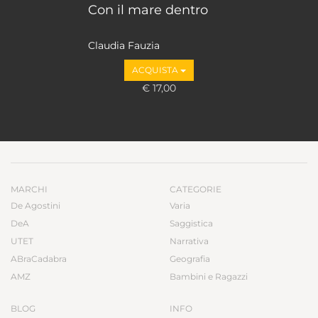
Con il mare dentro
Claudia Fauzia
ACQUISTA
€ 17,00
MARCHI
CATEGORIE
De Agostini
Varia
DeA
Saggistica
UTET
Narrativa
ABraCadabra
Geografia
AMZ
Bambini e Ragazzi
BLOG
INFO