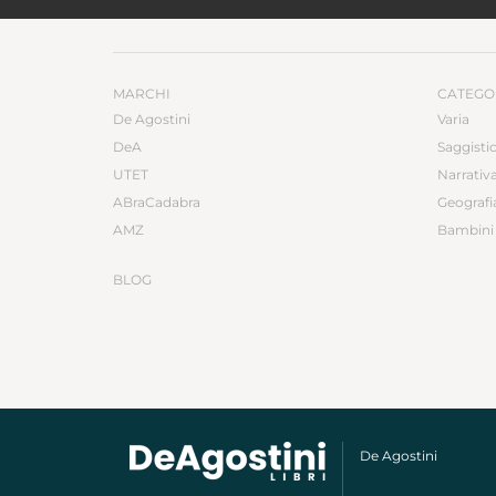
MARCHI
CATEGO
De Agostini
Varia
DeA
Saggisti
UTET
Narrativ
ABraCadabra
Geografi
AMZ
Bambini 
BLOG
De Agostini