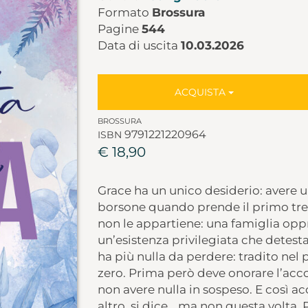
Formato
Brossura
Pagine
544
Data di uscita
10.03.2026
ACQUISTA
BROSSURA
9791221220964
ISBN
€ 18,90
Grace ha un unico desiderio: avere un
borsone quando prende il primo tren
non le appartiene: una famiglia op
un’esistenza privilegiata che detesta
ha più nulla da perdere: tradito nel
zero. Prima però deve onorare l’acc
non avere nulla in sospeso. E così a
altro, si dice… ma non questa volta. 