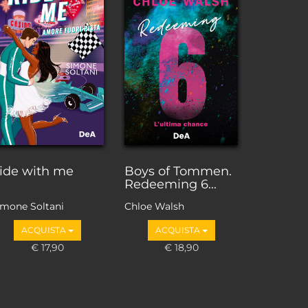
ide with me
Boys of Tommen.
Redeeming 6...
imone Soltani
Chloe Walsh
ACQUISTA
ACQUISTA
€ 17,90
€ 18,90