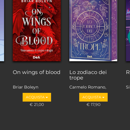
On wings of blood
Lo zodiaco dei
R
trope
Briar Boleyn
Carmelo Romano,
S
Andrea Amadio,
ACQUISTA
ACQUISTA
Valentina Ghetti
€ 21,00
@vale.ghetti, Alessia
€ 17,90
Amati
@letture_in_salotto,
Elisa Alfano
@leggoromance,