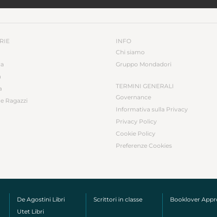
Noemi Guastella
@semplicementenoe,
Martina Levato
@martlevv
RIE
INFO
Chi siamo
ca
Gruppo Mondadori
a
TERMINI GENERALI
a
Governance
e Ragazzi
Informativa sulla Privacy
Privacy Policy
Cookie Policy
Preferenze Cookies
De Agostini Libri
Scrittori in classe
Booklover App
Utet Libri