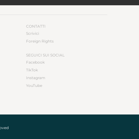
CONTATTI
Scrivici
Foreign Rights
SEGUICI SUI SOCIAL
Facebook
TikTok
Instagram
YouTube
roved