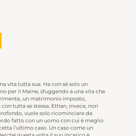
a vita tutta sua. Ha con sé solo un
o per il Maine, sfuggendo a una vita che
primente, un matrimonio imposto,
 con tutta se stessa. Ethan, invece, non
 profondo, vuole solo ricominciare da
ordo fatto con un uomo con cui è meglio
ccetta l’ultimo caso. Un caso come un
Perché questa volta il suo incarico è