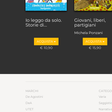
Io leggo da solo.
Giovani, liberi,
Storie di...
partigiani
Michela Ponzani
ACQUISTA
ACQUISTA
€ 10,90
€ 15,90
MARCHI
CATEGO
De Agostini
Varia
DeA
Saggisti
UTET
Narrativ