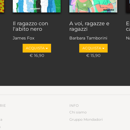
Il ragazzo con
A voi, ragazze e
E
l'abito nero
ragazzi
c
James Fox
Barbara Tamborini
N
ACQUISTA
ACQUISTA
€ 16,90
€ 15,90
RIE
INFO
Chi siamo
ca
Gruppo Mondadori
a