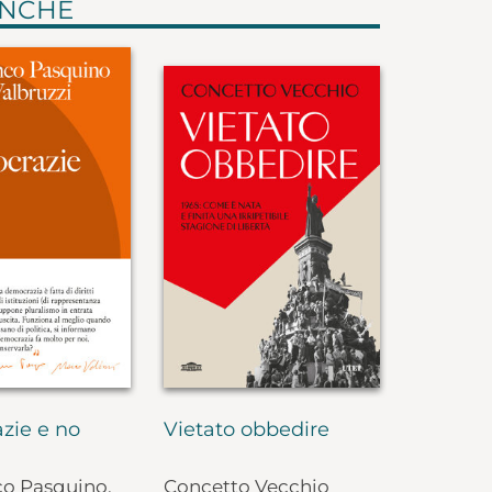
ANCHE
zie e no
Vietato obbedire
co Pasquino,
Concetto Vecchio