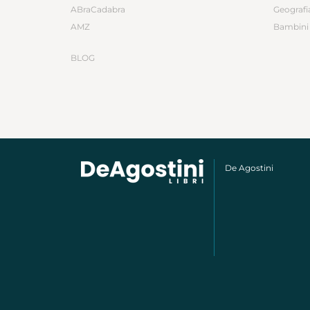
ABraCadabra
Geografi
AMZ
Bambini 
BLOG
De Agostini