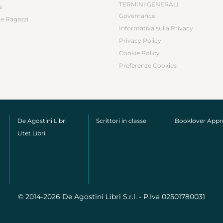
TERMINI GENERALI
a
Governance
e Ragazzi
Informativa sulla Privacy
Privacy Policy
Cookie Policy
Preferenze Cookies
De Agostini Libri
Scrittori in classe
Booklover App
Utet Libri
© 2014-2026 De Agostini Libri S.r.l. - P.Iva 02501780031