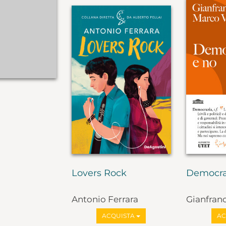
Lovers Rock
Democra
Antonio Ferrara
Gianfran
Marco Va
ACQUISTA
AC