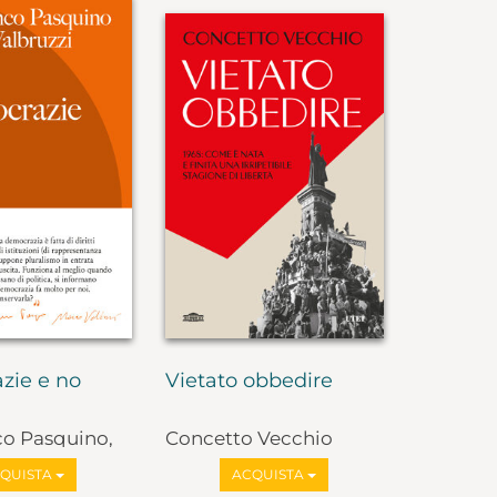
zie e no
Vietato obbedire
co Pasquino,
Concetto Vecchio
lbruzzi
QUISTA
ACQUISTA