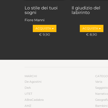
Lo stile dei tuoi
Il giudizio del
sogni
labirinto
Fiore Manni
ACQUISTA
ACQUISTA
€ 9,90
€ 8,90
MARCHI
CATEGO
De Agostini
Varia
DeA
Saggisti
UTET
Narrativ
ABraCadabra
Geografi
AMZ
Bambini 