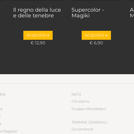
Il regno della luce
Supercolor -
A
e delle tenebre
Magiki
M
ACQUISTA
ACQUISTA
€ 12,90
€ 6,90
RIE
INFO
Chi siamo
ca
Gruppo Mondadori
a
TERMINI GENERALI
a
Governance
e Ragazzi