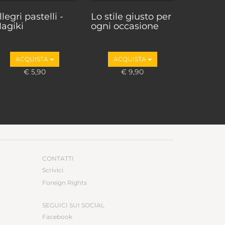
llegri pastelli -
Lo stile giusto per
agiki
ogni occasione
ACQUISTA
ACQUISTA
€ 5,90
€ 9,90
CONTATTI
Scrivici
Foreign Rights
SEGUICI SUI SOCIAL
Facebook