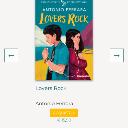
Previous
Ne
Lovers Rock
Antonio Ferrara
ACQUISTA
€ 15,90