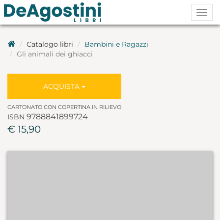
Togg
navig
Catalogo libri
Bambini e Ragazzi
Gli animali dei ghiacci
ACQUISTA
CARTONATO CON COPERTINA IN RILIEVO
9788841899724
ISBN
€ 15,90