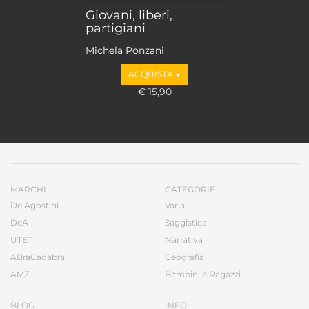
Giovani, liberi,
partigiani
Michela Ponzani
ACQUISTA
€ 15,90
MARCHI
CATEGORIE
De Agostini
Varia
DeA
Saggistica
UTET
Narrativa
ABraCadabra
Geografia
AMZ
Bambini e Ragazzi
BLOG
INFO