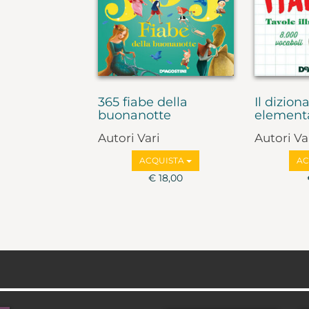
365 fiabe della
Il dizion
buonanotte
elementar
Autori Vari
Autori Va
ACQUISTA
AC
€ 18,00