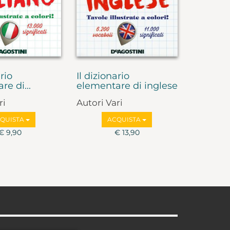
ario
Il dizionario
e di...
elementare di inglese
ri
Autori Vari
QUISTA
ACQUISTA
€ 9,90
€ 13,90