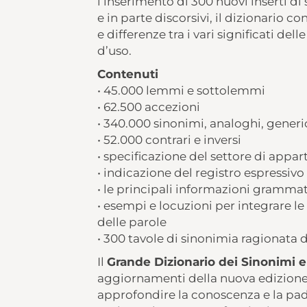
l’inserimento di 300 nuovi inserti di
e in parte discorsivi, il dizionario
e differenze tra i vari significati del
d’uso.
Contenuti
• 45.000 lemmi e sottolemmi
• 62.500 accezioni
• 340.000 sinonimi, analoghi, generici
• 52.000 contrari e inversi
• specificazione del settore di appa
• indicazione del registro espressivo
• le principali informazioni grammat
• esempi e locuzioni per integrare le 
delle parole
• 300 tavole di sinonimia ragionata d
Il
Grande Dizionario dei Sinonimi e
aggiornamenti della nuova edizione 
approfondire la conoscenza e la padr