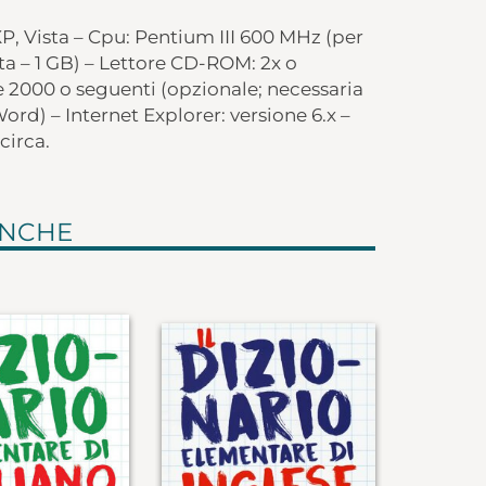
, Vista – Cpu: Pentium III 600 MHz (per
sta – 1 GB) – Lettore CD-ROM: 2x o
e 2000 o seguenti (opzionale; necessaria
ord) – Internet Explorer: versione 6.x –
circa.
ANCHE