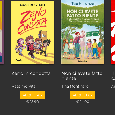
Zeno in condotta
Non ci avete fatto
I
e
niente
c
Massimo Vitali
Tina Montinaro
A
ACQUISTA
ACQUISTA
€ 15,90
€ 14,90