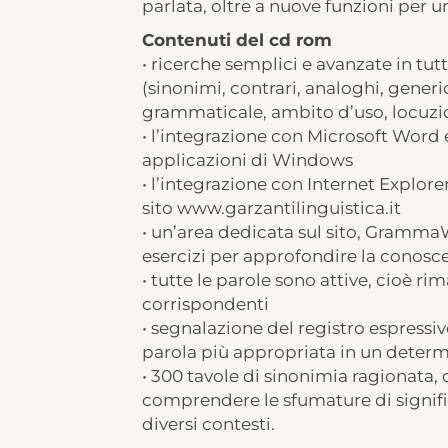
parlata, oltre a nuove funzioni per 
Contenuti del cd rom
• ricerche semplici e avanzate in tutt
(sinonimi, contrari, analoghi, generici
grammaticale, ambito d’uso, locuzio
• l’integrazione con Microsoft Word e
applicazioni di Windows
• l’integrazione con Internet Explore
sito www.garzantilinguistica.it
• un’area dedicata sul sito, Gramm
esercizi per approfondire la conoscen
• tutte le parole sono attive, cioè
corrispondenti
• segnalazione del registro espressiv
parola più appropriata in un deter
• 300 tavole di sinonimia ragionata, 
comprendere le sfumature di signif
diversi contesti.