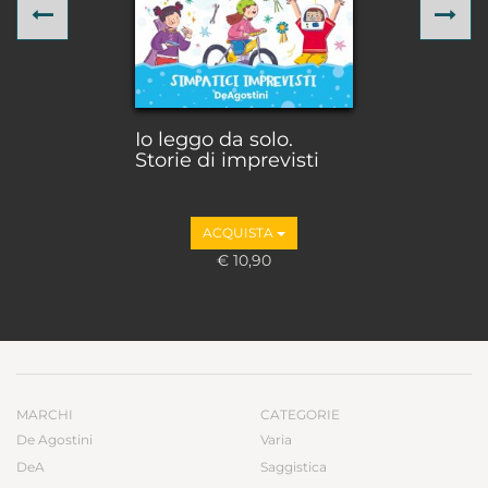
Previous
Ne
Io leggo da solo.
Storie di imprevisti
ACQUISTA
€ 10,90
MARCHI
CATEGORIE
De Agostini
Varia
DeA
Saggistica