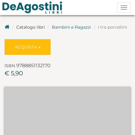
Togg
navig
Catalogo libri
Bambini e Ragazzi
I tre porcellini
ACQUISTA
9788851132170
ISBN
€ 5,90