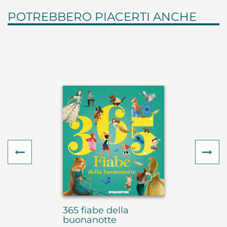
POTREBBERO PIACERTI ANCHE
Previous
Ne
365 fiabe della
buonanotte