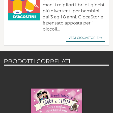
mani i migliori libri e i giochi
più divertenti per bambini
dai 3 agli 8 anni. GiocaStorie
è pensato apposta per i
piccoli...
VEDI GIOCASTORIE
PRODOTTI CORRELATI