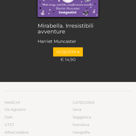
Mirabella. Irresistibili
avventure
Harriet Muncaster
ACQUISTA
€ 14,90
MARCHI
CATEGORIE
De Agostini
Varia
DeA
Saggistica
UTET
Narrativa
ABraCadabra
Geografia