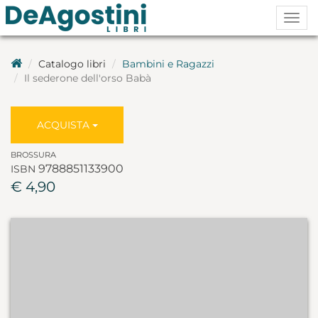
Togg
navig
Catalogo libri
Bambini e Ragazzi
Il sederone dell'orso Babà
ACQUISTA
BROSSURA
9788851133900
ISBN
€ 4,90