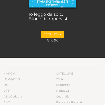
Io leggo da solo.
Storie di imprevisti
ACQUISTA
€ 10,90
MARCHI
CATEGORIE
De Agostini
Varia
DeA
Saggistica
UTET
Narrativa
ABraCadabra
Geografia
AMZ
Bambini e Ragazzi