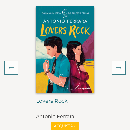
Previous
Ne
Lovers Rock
Antonio Ferrara
ACQUISTA