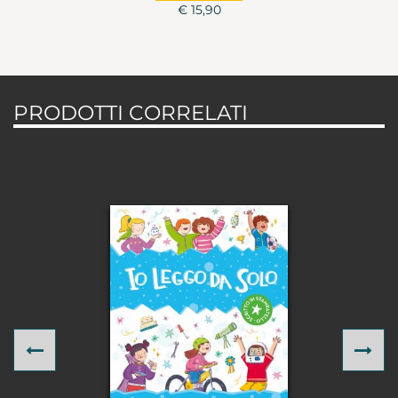
€ 15,90
PRODOTTI CORRELATI
Previous
Ne