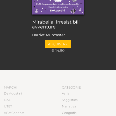
Mirabella. Irresistibili
avventure
Harriet Muncaster
ACQUISTA
€ 14,90
MARCHI
CATEGORIE
De Agostini
Varia
DeA
Saggistica
UTET
Narrativa
ABraCadabra
Geografia