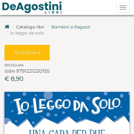
Togg
navig
Catalogo libri
Bambini e Ragazzi
Io leggo da solo
ACQUISTA
BROSSURA
9791221220155
ISBN
€ 8,90