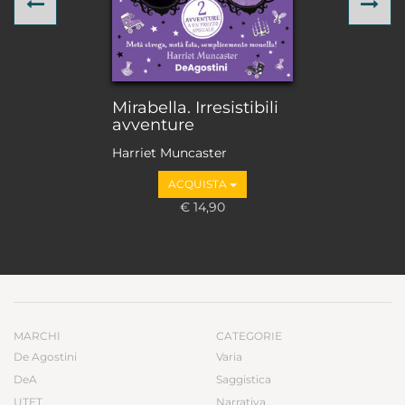
Previous
Ne
Mirabella. Irresistibili
avventure
Harriet Muncaster
ACQUISTA
€ 14,90
MARCHI
CATEGORIE
De Agostini
Varia
DeA
Saggistica
UTET
Narrativa