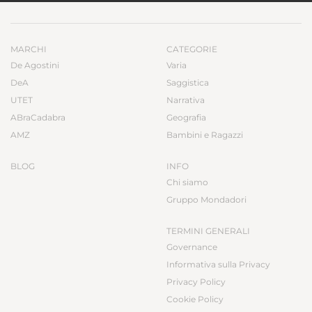
MARCHI
CATEGORIE
De Agostini
Varia
DeA
Saggistica
UTET
Narrativa
ABraCadabra
Geografia
AMZ
Bambini e Ragazzi
BLOG
INFO
Chi siamo
Gruppo Mondadori
TERMINI GENERALI
Governance
Informativa sulla Privacy
Privacy Policy
Cookie Policy