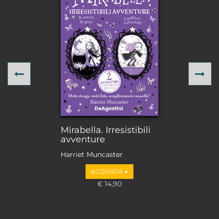
Previous
Ne
Mirabella. Irresistibili
avventure
Harriet Muncaster
ACQUISTA
€ 14,90