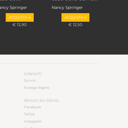
ancy Springer
Nancy Springer
ACQUISTA
ACQUISTA
€ 12,90
€ 12,50
CONTATTI
Scrivici
Foreign Rights
SEGUICI SUI SOCIAL
Facebook
TikTok
Instagram