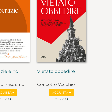
zie e no
Vietato obbedire
co Pasquino,
Concetto Vecchio
lbruzzi
QUISTA
ACQUISTA
€ 15,00
€ 18,00