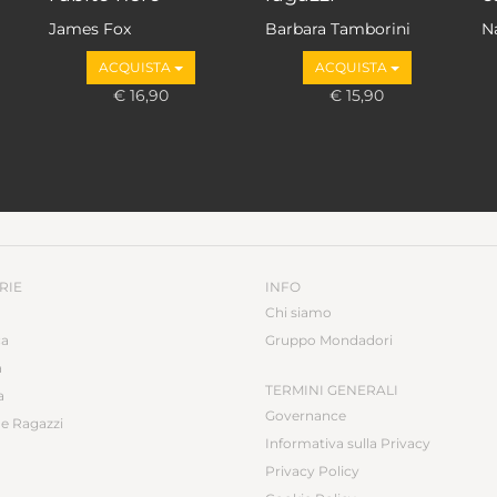
James Fox
Barbara Tamborini
N
ACQUISTA
ACQUISTA
€ 16,90
€ 15,90
RIE
INFO
Chi siamo
ca
Gruppo Mondadori
a
TERMINI GENERALI
a
Governance
e Ragazzi
Informativa sulla Privacy
Privacy Policy