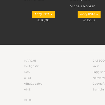
Michela Ponzani
ACQUISTA
ACQUISTA
€ 10,90
€ 15,90
MARCHI
CATEGO
De Agostini
Varia
DeA
Saggisti
UTET
Narrativ
ABraCadabra
Geografi
AMZ
Bambini 
BLOG