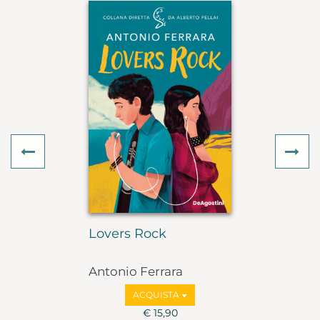
Previous
Ne
Lovers Rock
Antonio Ferrara
ACQUISTA
€ 15,90