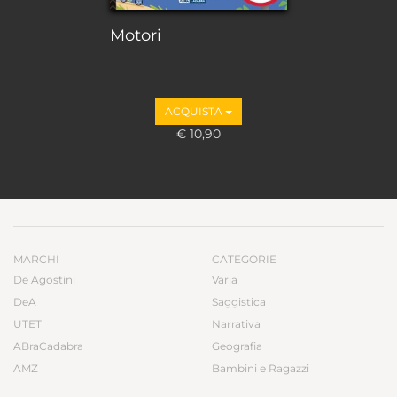
Motori
ACQUISTA
€ 10,90
MARCHI
CATEGORIE
De Agostini
Varia
DeA
Saggistica
UTET
Narrativa
ABraCadabra
Geografia
AMZ
Bambini e Ragazzi