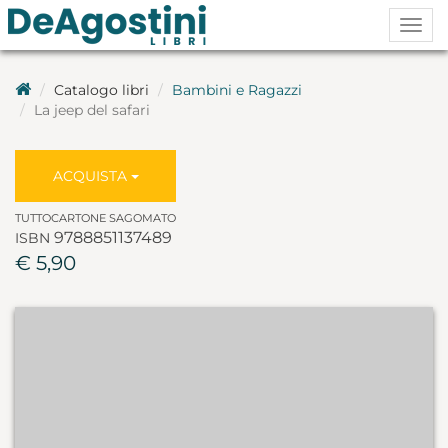
Togg
navig
Catalogo libri
Bambini e Ragazzi
La jeep del safari
ACQUISTA
TUTTOCARTONE SAGOMATO
9788851137489
ISBN
€ 5,90