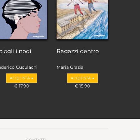
ciogli i nodi
Ragazzi dentro
ederico Cuculachi
Maria Grazia
Calandrone
ACQUISTA
ACQUISTA
€ 17,90
€ 15,90
CONTATTI