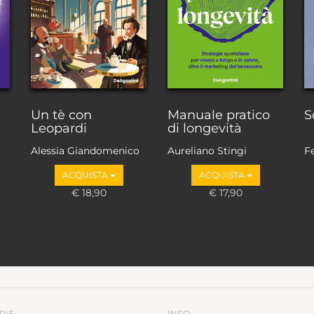
Un tè con
Manuale pratico
S
Leopardi
di longevità
Alessia Giandomenico
Aureliano Stingi
F
ACQUISTA
ACQUISTA
€ 18,90
€ 17,90
RIE
INFO