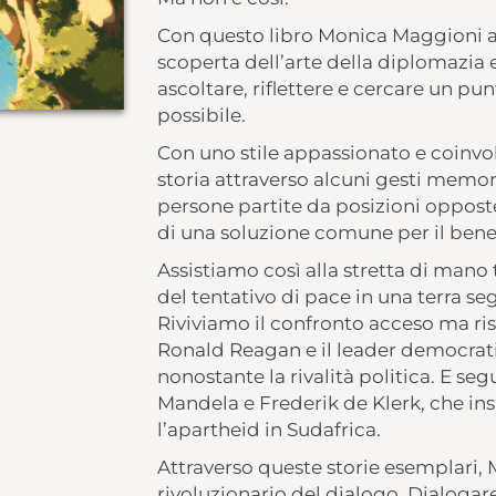
Con questo libro Monica Maggioni 
scoperta dell’arte della diplomazi
ascoltare, riflettere e cercare un pu
possibile.
Con uno stile appassionato e coinvol
storia attraverso alcuni gesti memora
persone partite da posizioni opposte
di una soluzione comune per il bene d
Assistiamo così alla stretta di mano 
del tentativo di pace in una terra se
Riviviamo il confronto acceso ma ris
Ronald Reagan e il leader democratic
nonostante la rivalità politica. E se
Mandela e Frederik de Klerk, che in
l’apartheid in Sudafrica.
Attraverso queste storie esemplari,
rivoluzionario del dialogo. Dialogare