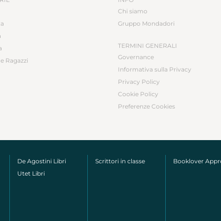
Chi siamo
ca
Gruppo Mondadori
a
TERMINI GENERALI
a
Governance
e Ragazzi
Informativa sulla Privacy
Privacy Policy
Cookie Policy
Preferenze Cookies
De Agostini Libri
Scrittori in classe
Booklover App
Utet Libri