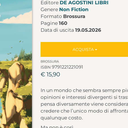
Editore
DE AGOSTINI LIBRI
Genere
Non Fiction
Formato
Brossura
Pagine
160
Data di uscita
19.05.2026
ACQUISTA
BROSSURA
9791221221091
ISBN
€ 15,90
In un mondo che sembra sempre più
opinioni e interessi divergenti si tra
pensa diversamente viene considerat
credere che l’unico modo di affrontare
qualunque costo.
Ma non è così.