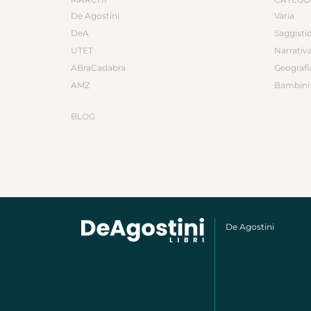
De Agostini
Varia
DeA
Saggisti
UTET
Narrativ
ABraCadabra
Geografi
AMZ
Bambini 
BLOG
De Agostini