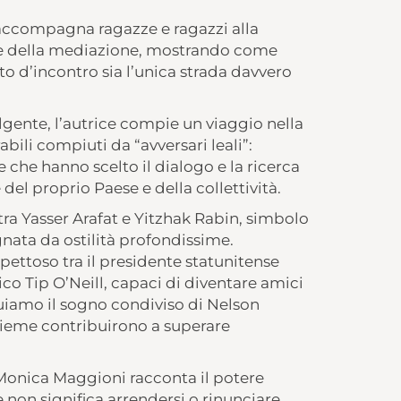
accompagna ragazze e ragazzi alla
a e della mediazione, mostrando come
nto d’incontro sia l’unica strada davvero
gente, l’autrice compie un viaggio nella
bili compiuti da “avversari leali”:
 che hanno scelto il dialogo e la ricerca
el proprio Paese e della collettività.
tra Yasser Arafat e Yitzhak Rabin, simbolo
gnata da ostilità profondissime.
pettoso tra il presidente statunitense
o Tip O’Neill, capaci di diventare amici
guiamo il sogno condiviso di Nelson
sieme contribuirono a superare
 Monica Maggioni racconta il potere
 non significa arrendersi o rinunciare