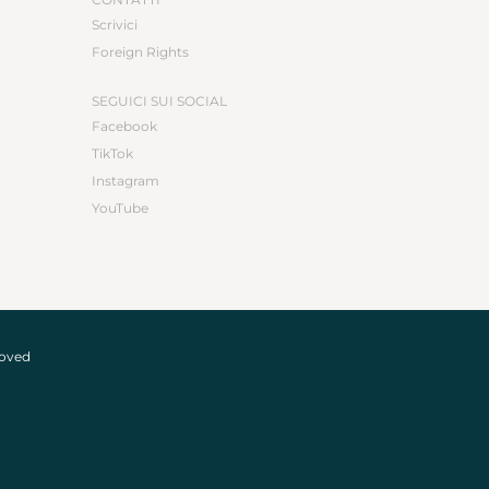
Scrivici
Foreign Rights
SEGUICI SUI SOCIAL
Facebook
TikTok
Instagram
YouTube
roved