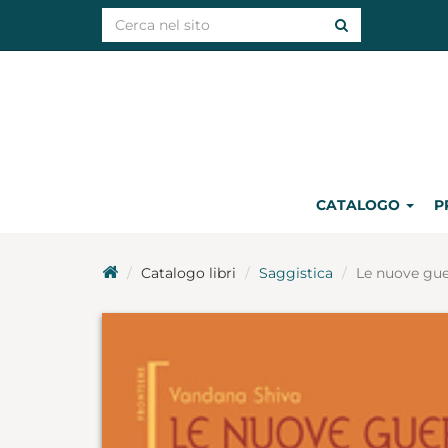
CATALOGO
P
Catalogo libri
Saggistica
Le nuove gue