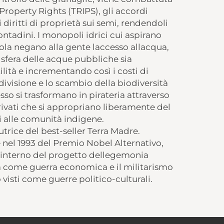
 Property Rights (TRIPS), gli accordi
iritti di proprietà sui semi, rendendoli
ntadini. I monopoli idrici cui aspirano
a negano alla gente laccesso allacqua,
 sfera delle acque pubbliche sia
ilità e incrementando così i costi di
ivisione e lo scambio della biodiversità
so si trasformano in pirateria attraverso
privati che si appropriano liberamente del
i alle comunità indigene.
trice del best-seller Terra Madre.
e nel 1993 del Premio Nobel Alternativo,
linterno del progetto dellegemonia
sa come guerra economica e il militarismo
visti come guerre politico-culturali.