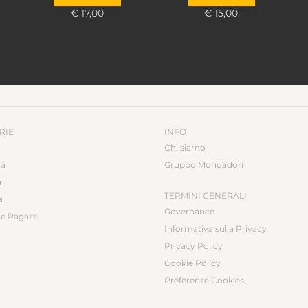
Evangelista, Sarah
€ 17,00
€ 15,00
Gainsforth, Elena
Granata, Telmo Pievani
RIE
INFO
Chi siamo
ca
Gruppo Mondadori
a
TERMINI GENERALI
a
Governance
e Ragazzi
Informativa sulla Privacy
Privacy Policy
Cookie Policy
Preferenze Cookies