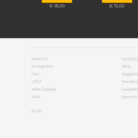
€ 18,00
€ 15,00
MARCHI
CATEGO
De Agostini
Varia
DeA
Saggisti
UTET
Narrativ
ABraCadabra
Geografi
AMZ
Bambini 
BLOG