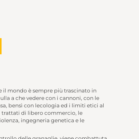
ne il mondo è sempre più trascinato in
ulla a che vedere con i cannoni, con le
, bensì con lecologia ed i limiti etici al
i trattati di libero commercio, le
iolenza, ingegneria genetica e le
ontrollo delle granaglie, viene combattuta