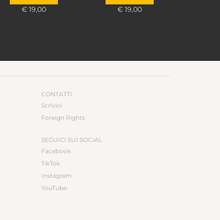
€ 19,00
€ 19,00
CONTATTI
Scrivici
Foreign Rights
SEGUICI SUI SOCIAL
Facebook
TikTok
Instagram
YouTube