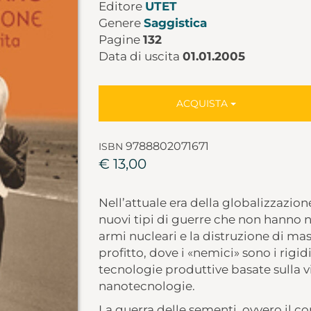
Editore
UTET
Genere
Saggistica
Pagine
132
Data di uscita
01.01.2005
ACQUISTA
9788802071671
ISBN
€ 13,00
Nell’attuale era della globalizzazio
nuovi tipi di guerre che non hanno n
armi nucleari e la distruzione di massa
profitto, dove i «nemici» sono i rigid
tecnologie produttive basate sulla v
nanotecnologie.
La guerra delle sementi, ovvero il c