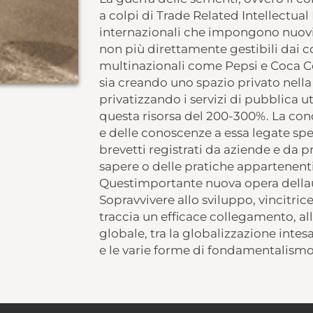
a colpi di Trade Related Intellectual
internazionali che impongono nuovi d
non più direttamente gestibili dai co
multinazionali come Pepsi e Coca Col
sia creando uno spazio privato nella
privatizzando i servizi di pubblica ut
questa risorsa del 200-300%. La cond
e delle conoscenze a essa legate spes
brevetti registrati da aziende e da 
sapere o delle pratiche appartenent
Questimportante nuova opera dellau
Sopravvivere allo sviluppo, vincitric
traccia un efficace collegamento, al
globale, tra la globalizzazione inte
e le varie forme di fondamentalismo 