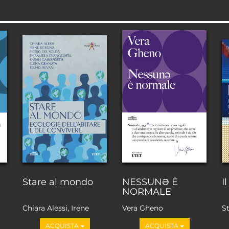
Stare al mondo
NESSUNƏ È
I
NORMALE
Chiara Alessi, Irene
Vera Gheno
St
Borgna, Pietro Del
ACQUISTA
ACQUISTA
Soldà, Emanuela