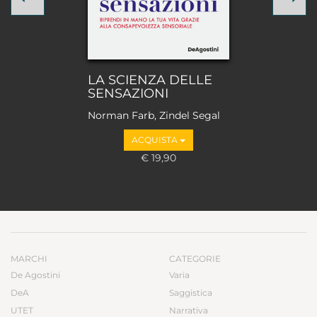
LA SCIENZA DELLE
SENSAZIONI
Norman Farb, Zindel Segal
ACQUISTA
€ 19,90
MARCHI
CATEGORIE
De Agostini
Varia
DeA
Saggistica
UTET
Narrativa