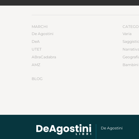
MARCHI
CATEGO
De Agostini
Varia
DeA
Saggisti
UTET
Narrativ
ABraCadabra
Geografi
AMZ
Bambini 
BLOG
De Agostini