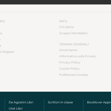
RIE
INFO
Chi siamo
ca
Gruppo Mondadori
a
TERMINI GENERALI
a
Governance
e Ragazzi
Informativa sulla Privacy
Privacy Policy
Cookie Policy
Preferenze Cookies
De Agostini Libri
Scrittori in classe
Booklover App
Utet Libri