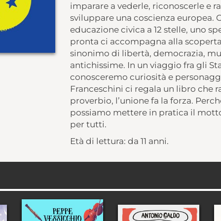
imparare a vederle, riconoscerle e r
sviluppare una coscienza europea. Co
educazione civica a 12 stelle, uno sp
pronta ci accompagna alla scoperta d
sinonimo di libertà, democrazia, mult
antichissime. In un viaggio fra gli Sta
conosceremo curiosità e personaggi i
Franceschini ci regala un libro che 
proverbio, l’unione fa la forza. Perc
possiamo mettere in pratica il motto
per tutti.
Età di lettura: da 11 anni.