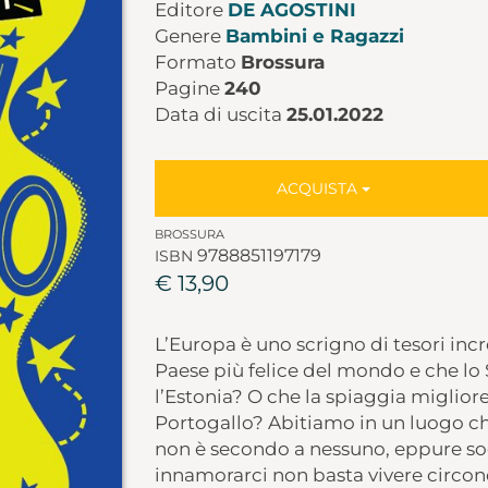
Editore
DE AGOSTINI
Genere
Bambini e Ragazzi
Formato
Brossura
Pagine
240
Data di uscita
25.01.2022
ACQUISTA
BROSSURA
9788851197179
ISBN
€ 13,90
L’Europa è uno scrigno di tesori incred
Paese più felice del mondo e che lo
l’Estonia? O che la spiaggia migliore 
Portogallo? Abitiamo in un luogo che 
non è secondo a nessuno, eppure so
innamorarci non basta vivere circo