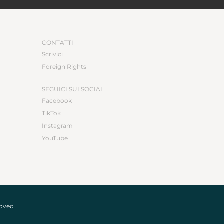
CONTATTI
Scrivici
Foreign Rights
SEGUICI SUI SOCIAL
Facebook
TikTok
Instagram
YouTube
roved