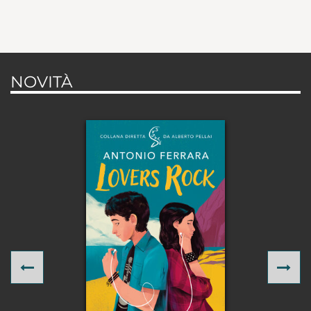
NOVITÀ
Previous
Ne