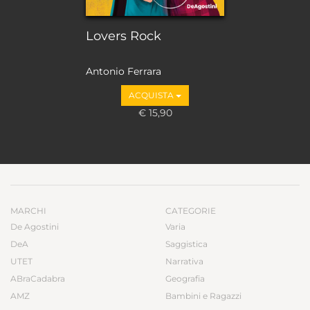
Lovers Rock
Antonio Ferrara
ACQUISTA
€ 15,90
MARCHI
CATEGORIE
De Agostini
Varia
DeA
Saggistica
UTET
Narrativa
ABraCadabra
Geografia
AMZ
Bambini e Ragazzi