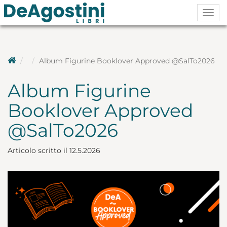
Togg
navig
Album Figurine Booklover Approved @SalTo2026
Album Figurine
Booklover Approved
@SalTo2026
Articolo scritto il 12.5.2026