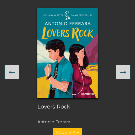
Previous
Ne
Lovers Rock
Antonio Ferrara
ACQUISTA