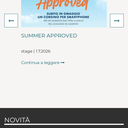
Previous
Ne
SUMMER APPROVED
stage | 1.7.2026
Continua a leggere
NOVITÀ