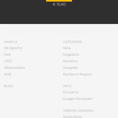
€ 15,90
MARCHI
CATEGORIE
De Agostini
Varia
DeA
Saggistica
UTET
Narrativa
ABraCadabra
Geografia
AMZ
Bambini e Ragazzi
BLOG
INFO
Chi siamo
Gruppo Mondadori
TERMINI GENERALI
Governance