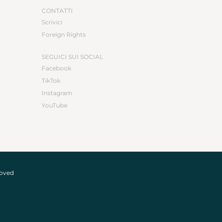
CONTATTI
Scrivici
Foreign Rights
SEGUICI SUI SOCIAL
Facebook
TikTok
Instagram
YouTube
roved