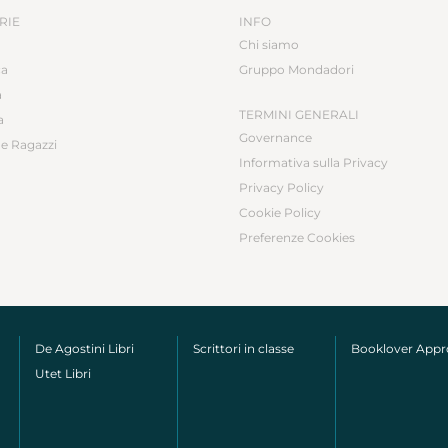
RIE
INFO
Chi siamo
ca
Gruppo Mondadori
a
TERMINI GENERALI
a
Governance
e Ragazzi
Informativa sulla Privacy
Privacy Policy
Cookie Policy
Preferenze Cookies
De Agostini Libri
Scrittori in classe
Booklover App
Utet Libri