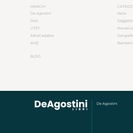
MARCHI
CATEGO
De Agostini
Varia
DeA
Saggisti
UTET
Narrativ
ABraCadabra
Geografi
AMZ
Bambini 
BLOG
De Agostini