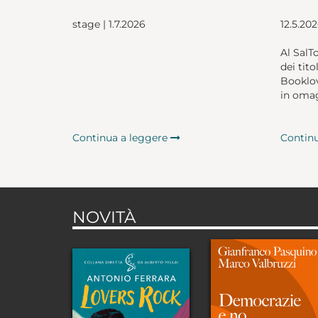
stage | 1.7.2026
12.5.20
Al SalT
dei tito
Booklov
in omag
Continua a leggere
Contin
NOVITÀ