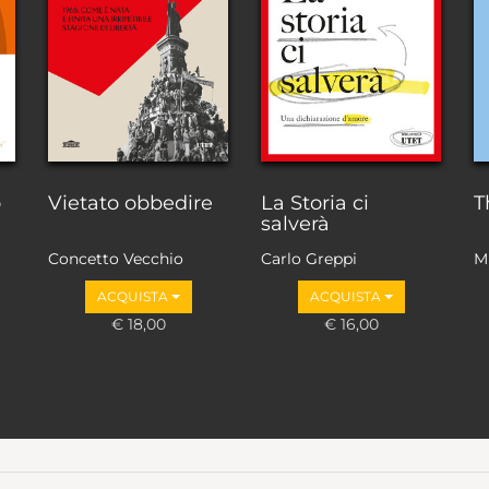
o
Vietato obbedire
La Storia ci
T
salverà
Concetto Vecchio
Carlo Greppi
M
ACQUISTA
ACQUISTA
€ 18,00
€ 16,00