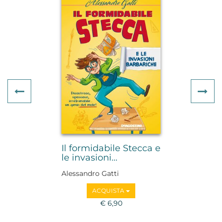
Previous
Ne
Il formidabile Stecca e
le invasioni...
Alessandro Gatti
ACQUISTA
€ 6,90