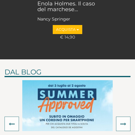
Enola Holmes. Il caso
del marchese...
Nancy Springer
ACQUISTA
€ 14,90
DAL BLOG
Previous
Ne