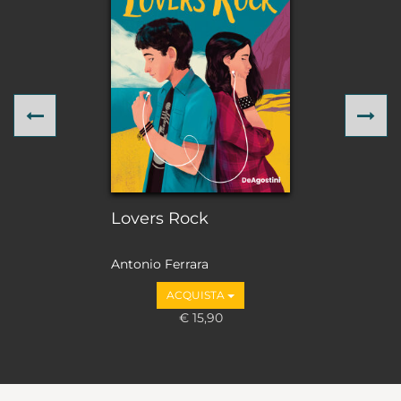
Previous
Ne
Lovers Rock
Antonio Ferrara
ACQUISTA
€ 15,90