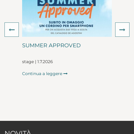
Previous
Ne
SUMMER APPROVED
stage | 1.7.2026
Continua a leggere
NOVITÀ