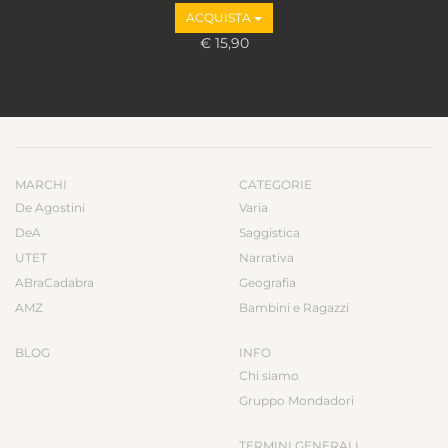
ACQUISTA
€ 15,90
MARCHI
CATEGORIE
De Agostini
Varia
DeA
Saggistica
UTET
Narrativa
ABraCadabra
Geografia
AMZ
Bambini e Ragazzi
BLOG
INFO
Chi siamo
Gruppo Mondadori
TERMINI GENERALI