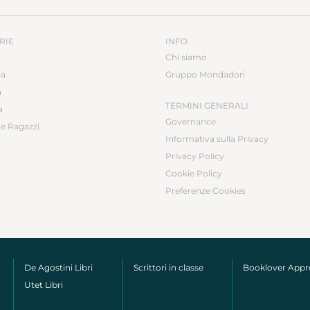
RIE
INFO
Chi siamo
ca
Gruppo Mondadori
a
TERMINI GENERALI
a
Governance
e Ragazzi
Informativa sulla Privacy
Privacy Policy
Cookie Policy
Preferenze Cookies
De Agostini Libri
Scrittori in classe
Booklover App
Utet Libri