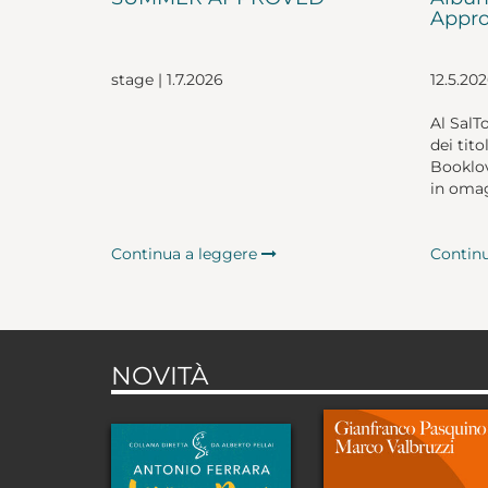
Appro
stage | 1.7.2026
12.5.20
Al SalT
dei tito
Booklov
in omag
Continua a leggere
Contin
NOVITÀ