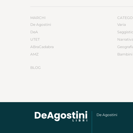
MARCHI
CATEGO
De Agostini
Varia
DeA
Saggisti
UTET
Narrativ
ABraCadabra
Geografi
AMZ
Bambini 
BLOG
De Agostini