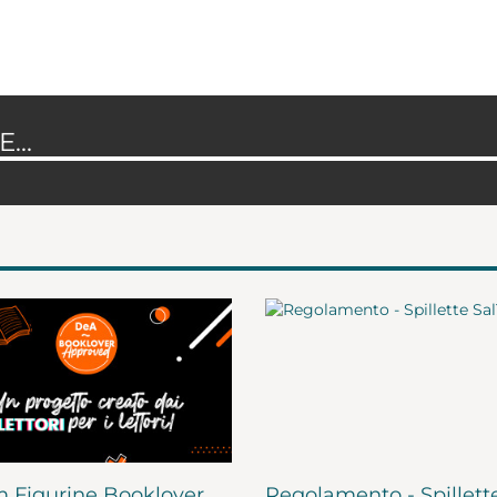
...
 Figurine Booklover
Regolamento - Spillett