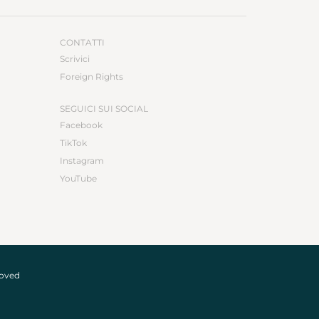
CONTATTI
Scrivici
Foreign Rights
SEGUICI SUI SOCIAL
Facebook
TikTok
Instagram
YouTube
roved