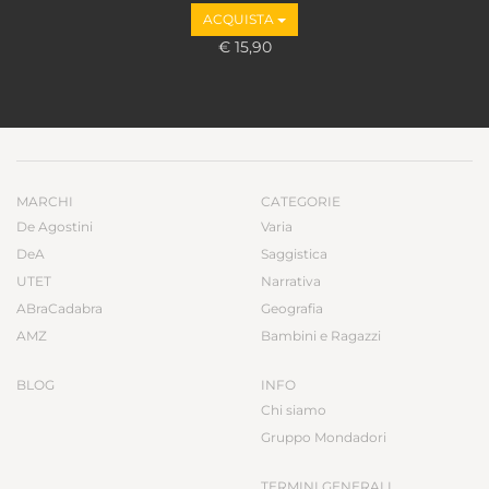
ACQUISTA
€ 15,90
MARCHI
CATEGORIE
De Agostini
Varia
DeA
Saggistica
UTET
Narrativa
ABraCadabra
Geografia
AMZ
Bambini e Ragazzi
BLOG
INFO
Chi siamo
Gruppo Mondadori
TERMINI GENERALI