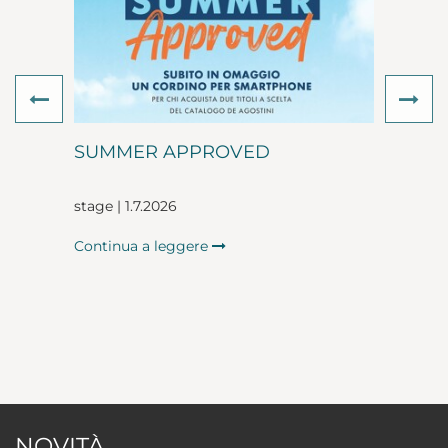
Previous
Ne
SUMMER APPROVED
stage | 1.7.2026
Continua a leggere
NOVITÀ