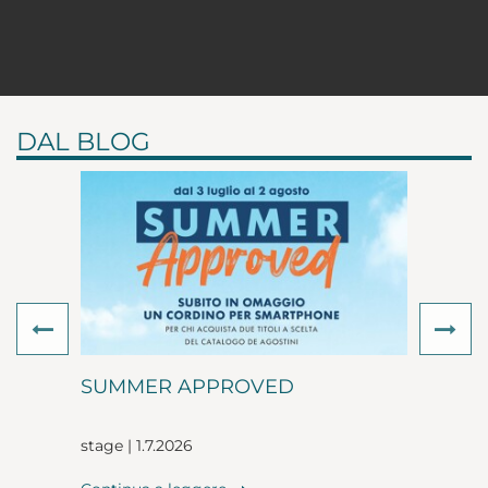
DAL BLOG
Previous
Ne
SUMMER APPROVED
stage | 1.7.2026