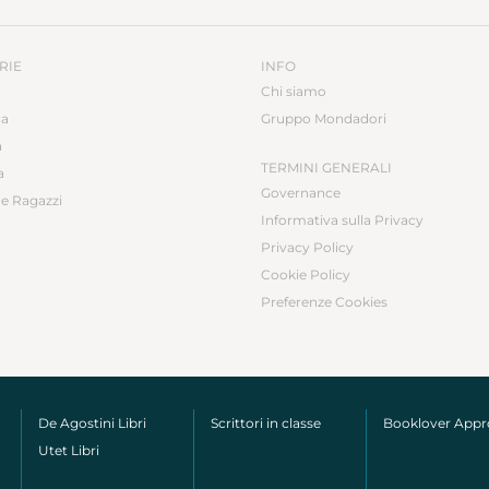
RIE
INFO
Chi siamo
ca
Gruppo Mondadori
a
TERMINI GENERALI
a
Governance
e Ragazzi
Informativa sulla Privacy
Privacy Policy
Cookie Policy
Preferenze Cookies
De Agostini Libri
Scrittori in classe
Booklover App
Utet Libri