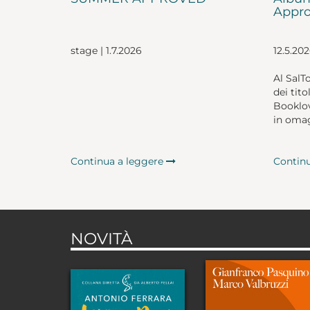
Appro
stage | 1.7.2026
12.5.20
Al SalT
dei tito
Booklov
in omag
Continua a leggere
Contin
NOVITÀ