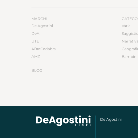
MARCHI
CATEGO
De Agostini
Varia
DeA
Saggisti
UTET
Narrativ
ABraCadabra
Geografi
AMZ
Bambini 
BLOG
De Agostini