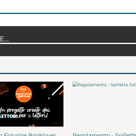
...
 Figurine Booklover
Regolamento - Spillett