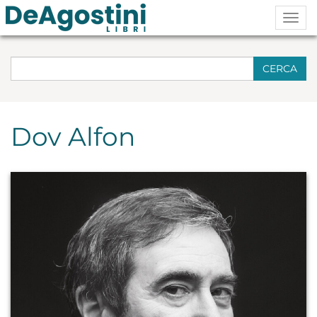
Togg
navig
CERCA
Dov Alfon