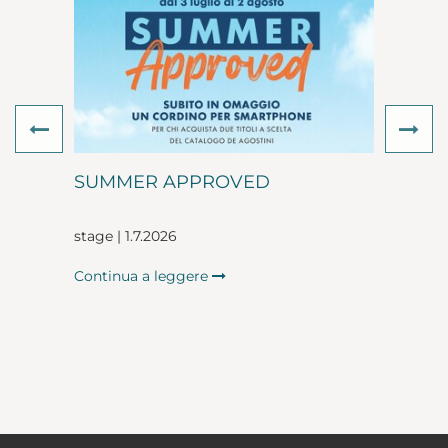
Previous
Ne
SUMMER APPROVED
stage | 1.7.2026
Continua a leggere