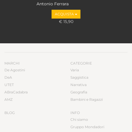
Antonio Ferrara
ACQUISTA
€ 15,90
MARCHI
CATEGORIE
De Agostini
Varia
DeA
Saggistica
UTET
Narrativa
ABraCadabra
Geografia
AMZ
Bambini e Ragazzi
BLOG
INFO
Chi siamo
Gruppo Mondadori