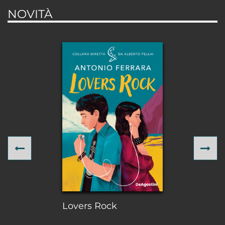
NOVITÀ
Previous
Ne
Lovers Rock